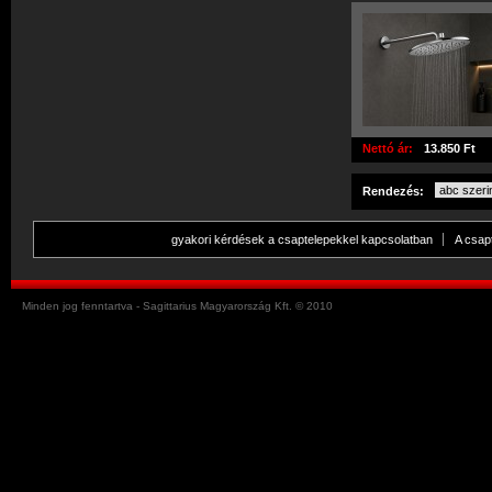
Nettó ár:
13.850 Ft
Rendezés:
gyakori kérdések a csaptelepekkel kapcsolatban
A csap
Minden jog fenntartva - Sagittarius Magyarország Kft. © 2010