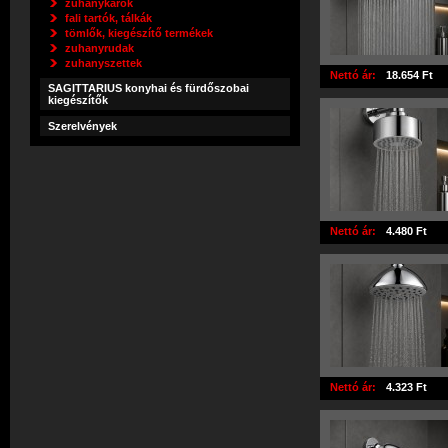
zuhanykarok
fali tartók, tálkák
tömlők, kiegészítő termékek
zuhanyrudak
zuhanyszettek
Nettó ár:
18.654 Ft
SAGITTARIUS konyhai és fürdőszobai
kiegészítők
Szerelvények
Nettó ár:
4.480 Ft
Nettó ár:
4.323 Ft