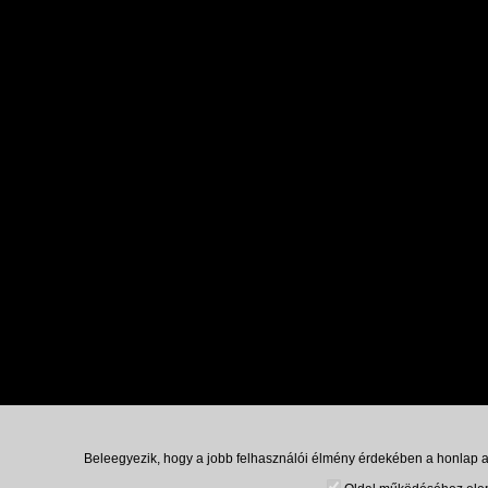
Beleegyezik, hogy a jobb felhasználói élmény érdekében a honlap ad