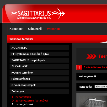
Kapcsolat
Cégünkről
Webshop
Webshop termékei
AQUARISTO
FF Systembau Ellenőrző ajtók
SAGITTARIUS csaptelepek
ALCAPLAST
A vásárláshoz be k
FANSKI termékek
zuhanyrózsák
Pótalkatrészek
Orvosi csaptelepek
Rendezés:
Zuhanyok
zuhanyfejek
zuhanyszettek fix tartóval
zuhanyrózsák