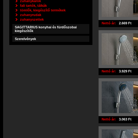
zuhanykarok
fali tartók, tálkák
tömlők, kiegészítő termékek
zuhanyrudak
zuhanyszettek
Nettó ár:
2.669 Ft
SAGITTARIUS konyhai és fürdőszobai
kiegészítők
Szerelvények
Nettó ár:
3.929 Ft
Nettó ár:
3.063 Ft