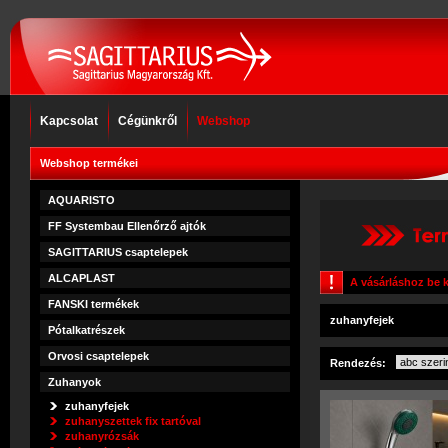
Kapcsolat
Cégünkről
Webshop
Webshop termékei
AQUARISTO
FF Systembau Ellenőrző ajtók
SAGITTARIUS csaptelepek
ALCAPLAST
A vásárláshoz be k
FANSKI termékek
zuhanyfejek
Pótalkatrészek
Orvosi csaptelepek
Rendezés:
Zuhanyok
zuhanyfejek
zuhanyszettek fix tartóval
zuhanyrózsák