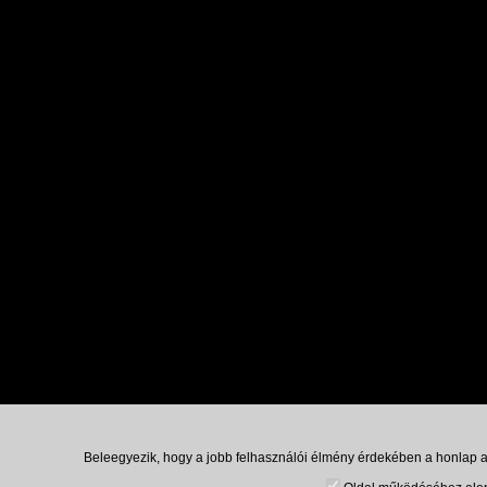
Beleegyezik, hogy a jobb felhasználói élmény érdekében a honlap ad