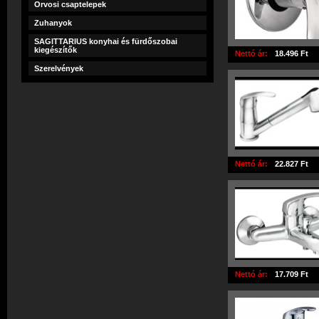
Orvosi csaptelepek
Zuhanyok
SAGITTARIUS konyhai és fürdőszobai
kiegészítők
Nettó ár:
18.496 Ft
Szerelvények
Nettó ár:
22.827 Ft
Nettó ár:
17.709 Ft