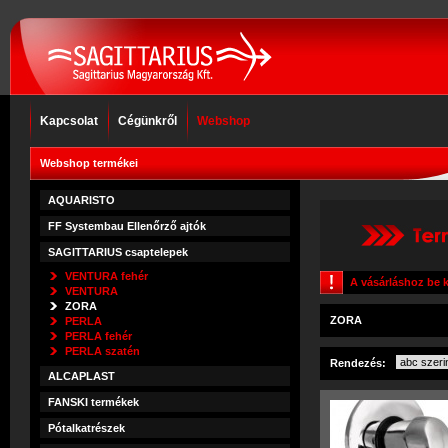
Kapcsolat
Cégünkről
Webshop
Webshop termékei
AQUARISTO
FF Systembau Ellenőrző ajtók
SAGITTARIUS csaptelepek
VENTURA fehér
A vásárláshoz be k
VENTURA
ZORA
ZORA
PERLA
PERLA fehér
PERLA szatén
Rendezés:
ALCAPLAST
FANSKI termékek
Pótalkatrészek