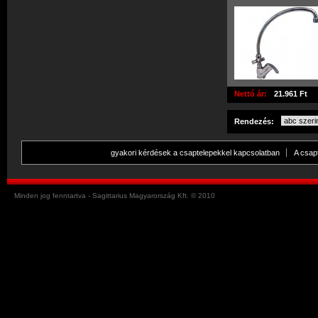
Nettó ár:
21.961 Ft
Rendezés:
gyakori kérdések a csaptelepekkel kapcsolatban
A csap
Minden jog fenntartva - Sagittarius Magyarország Kft. © 2010