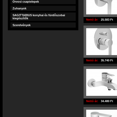
Orvosi csaptelepek
Zuhanyok
SAGITTARIUS konyhai és fürdőszobai
kiegészítők
Nettó ár:
25.583 Ft
Szerelvények
Nettó ár:
35.740 Ft
Nettó ár:
34.480 Ft