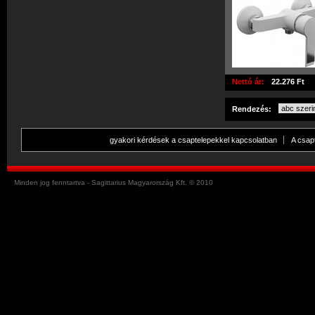
Nettó ár:
22.276 Ft
Rendezés:
gyakori kérdések a csaptelepekkel kapcsolatban
A csap
Minden jog fenntartva - Sagittarius Magyarország Kft. © 2010