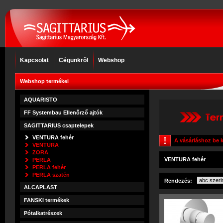
Kapcsolat
Cégünkről
Webshop
Webshop termékei
AQUARISTO
FF Systembau Ellenőrző ajtók
SAGITTARIUS csaptelepek
VENTURA fehér
A vásárláshoz be k
VENTURA
ZORA
VENTURA fehér
PERLA
PERLA fehér
PERLA szatén
Rendezés:
ALCAPLAST
FANSKI termékek
Pótalkatrészek